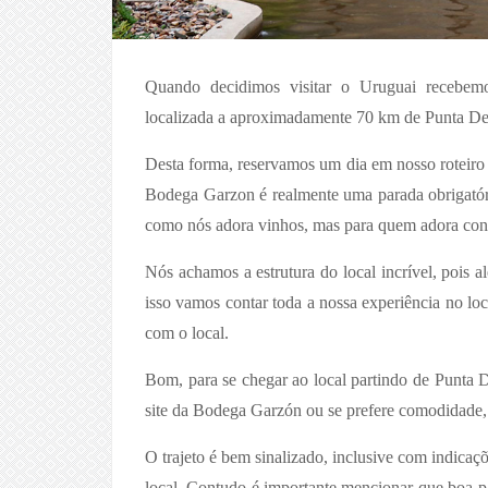
Quando decidimos visitar o Uruguai recebemo
localizada a aproximadamente 70 km de Punta De
Desta forma, reservamos um dia em nosso roteiro 
Bodega Garzon é realmente uma parada obrigatóri
como nós adora vinhos, mas para quem adora conhe
Nós achamos a estrutura do local incrível, pois al
isso vamos contar toda a nossa experiência no l
com o local.
Bom, para se chegar ao local partindo de Punta D
site da Bodega Garzón ou se prefere comodidade,
O trajeto é bem sinalizado, inclusive com indica
local. Contudo é importante mencionar que boa par