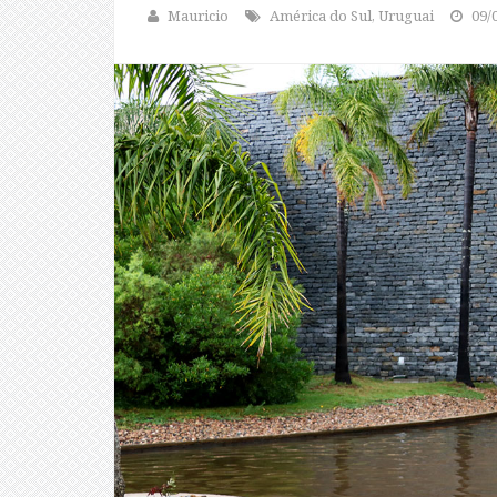
Mauricio
América do Sul, Uruguai
09/