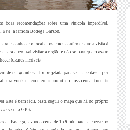
s boas recomendações sobre uma vinícola imperdível,
l Este, a famosa Bodega Garzon.
para ir conhecer o local e podemos confirmar que a visita à
a para quem vai visitar a região e não só para quem assim
cer lugares incríveis.
ém de ser grandiosa, foi projetada para ser sustentável, por
ocal para vocês entenderem o porquê do nosso encantamento
el Este é bem fácil, basta seguir o mapa que há no próprio
 colocar no GPS.
ções da Bodega, levando cerca de 1h30min para se chegar ao
te do trajeto é feito em estrada de terra, que até estava em